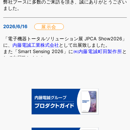
弊社ブースに多数のご来訪を頂き、誠にありがとうござい
ました。
2026/6/16
展示会
「電子機器トータルソリューション展 JPCA Show2026」
に、
内藤電誠工業株式会社
として出展致しました。
また「Smart Sensing 2026」に
㈱内藤電誠町田製作所
と
して出展致しました。
弊社ブースに多数のご来場を頂き、誠にありがとうござい
ました。
2026/4/22
お知らせ
2026年5月1日（金）から2026年5月6日（水）まで休業と
させていただきます。
休業期間中のお問い合わせに対する回答は、2026年5月7
日（木）以降に順次対応致します。
お客様には大変ご迷惑をお掛け致しますが、 何卒ご理解と