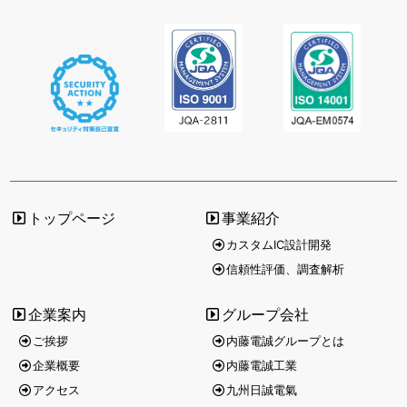
2026/2/10
展示会
「テクニカルショウヨコハマ2026」に、
内藤電誠工業株式
会社
として出展致しました。
弊社ブースに多数のご来場を頂き、誠にありがとうござい
ました。
2026/1/28
展示会
トップページ
事業紹介
「第40回ネプコンジャパン」に、
内藤電誠工業株式会社
と
カスタムIC設計開発
九州日誠電氣株式会社
として出展致しました。
信頼性評価、調査解析
弊社ブースに多数のご来場を頂き、誠にありがとうござい
ました。
企業案内
グループ会社
ご挨拶
内藤電誠グループとは
2026/1/5
お知らせ
企業概要
内藤電誠工業
アクセス
九州日誠電氣
ホームページをリニューアルいたしました。