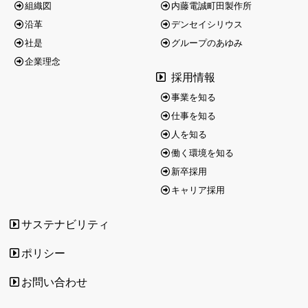
組織図
内藤電誠町田製作所
沿革
デンセイシリウス
2025/12/25
お知らせ
社是
グループのあゆみ
2025年12月27日（土）から2026年1月4日（日）まで年末
企業理念
採用情報
年始の休業とさせていただきます。
休業期間中のお問い合わせに対する回答は、2026年1月5日
事業を知る
（月）以降に順次対応致します。
仕事を知る
お客様には大変ご迷惑をお掛け致しますが、 何卒ご理解と
人を知る
ご協力を賜りますようお願い申し上げます
働く環境を知る
新卒採用
キャリア採用
サステナビリティ
ポリシー
お問い合わせ