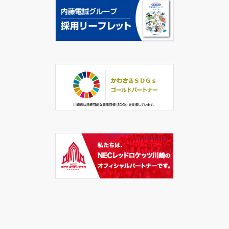
ご協力を賜りますようお願い申し上げます。
2026/4/16
お知らせ
「開発受託サービスの特設サイト」開設のお知らせ
この度、㈱内藤電誠町田製作所にて受託設計・開発に特化
した特設サイトが公開されました。
【URL】
https://www.ndk-
m.co.jp/solution/development-contract/
長年培ってきた宇宙・防衛分野の信頼性設計技術を基に、
IoTや無線通信、モーター制御など
最新技術への対応力を詳しく紹介しています。
製品開発における課題解決を迅速かつ高度に支援する情報
を掲載しておりますので、ぜひご覧ください。